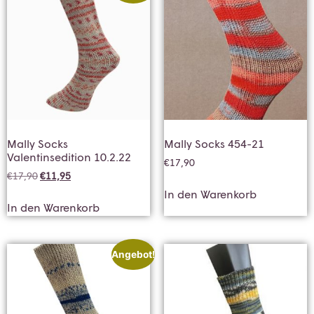
Mally Socks
Mally Socks 454-21
Valentinsedition 10.2.22
€
17,90
€
17,90
€
11,95
In den Warenkorb
In den Warenkorb
Angebot!