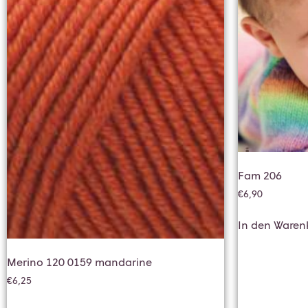
Fam 206
€
6,90
In den Waren
Merino 120 0159 mandarine
€
6,25