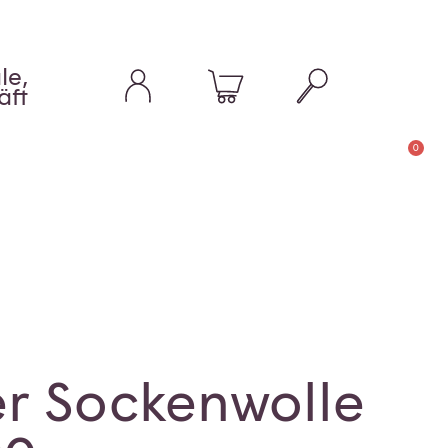
le,
äft
0
r Sockenwolle