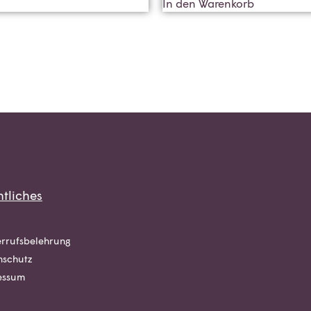
In den Warenkorb
tliches
rrufsbelehrung
nschutz
essum