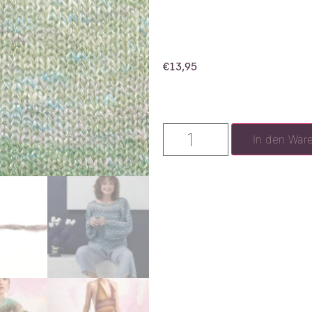
€
13,95
In den War