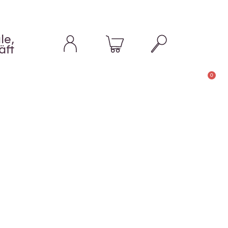
le,
äft
0