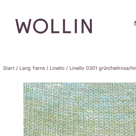
Start
/
Lang Yarns
/
Linello
/ Linello 0301 grün/hellrosa/h