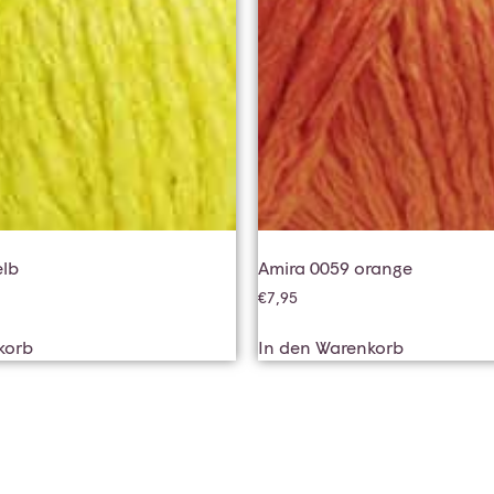
elb
Amira 0059 orange
€
7,95
korb
In den Warenkorb