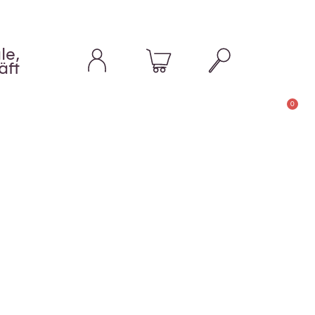
le,
äft
0