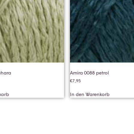
ahara
Amira 0088 petrol
€
7,95
korb
In den Warenkorb