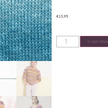
€
13,95
In den War