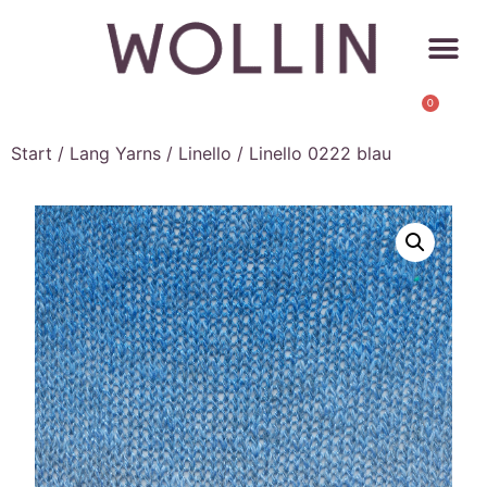
0
Start
/
Lang Yarns
/
Linello
/ Linello 0222 blau