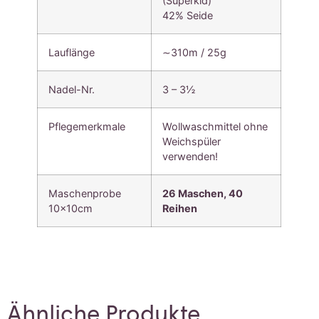
(Superkid)
42% Seide
Lauflänge
∼310m / 25g
Nadel-Nr.
3 – 3½
Pflegemerkmale
Wollwaschmittel ohne
Weichspüler
verwenden!
Maschenprobe
26 Maschen,
40
10x10cm
Reihen
Ähnliche Produkte