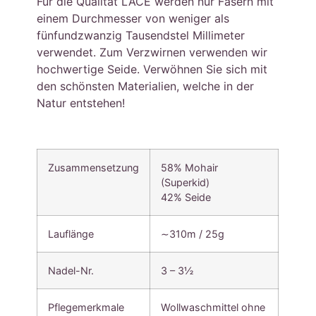
Für die Qualität LACE werden nur Fasern mit
einem Durchmesser von weniger als
fünfundzwanzig Tausendstel Millimeter
verwendet. Zum Verzwirnen verwenden wir
hochwertige Seide. Verwöhnen Sie sich mit
den schönsten Materialien, welche in der
Natur entstehen!
Zusammensetzung
58% Mohair
(Superkid)
42% Seide
Lauflänge
∼310m / 25g
Nadel-Nr.
3 – 3½
Pflegemerkmale
Wollwaschmittel ohne