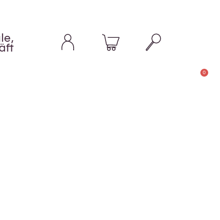
le,
äft
0