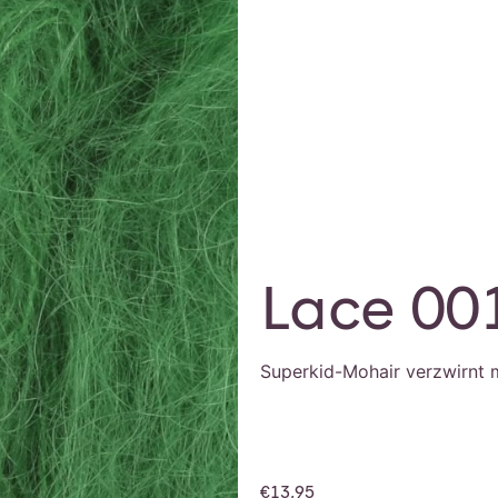
Lace 00
Superkid-Mohair verzwirnt 
€
13,95