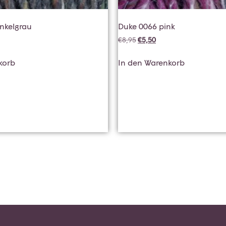
nkelgrau
Duke 0066 pink
€
8,95
€
5,50
korb
In den Warenkorb