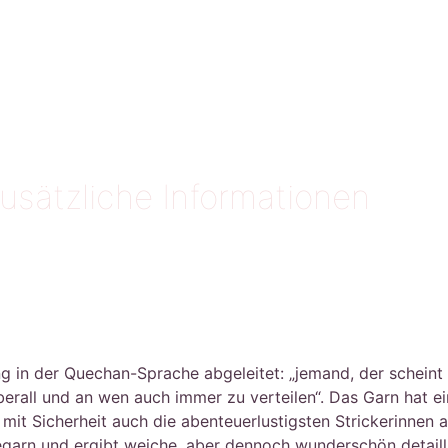
usätzliche Informationen
 in der Quechan-Sprache abgeleitet: „jemand, der scheint o
rall und an wen auch immer zu verteilen“. Das Garn hat ei
rd mit Sicherheit auch die abenteuerlustigsten Strickerinne
egarn und ergibt weiche, aber dennoch wunderschön detailli