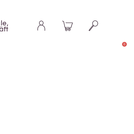
le,
äft
0