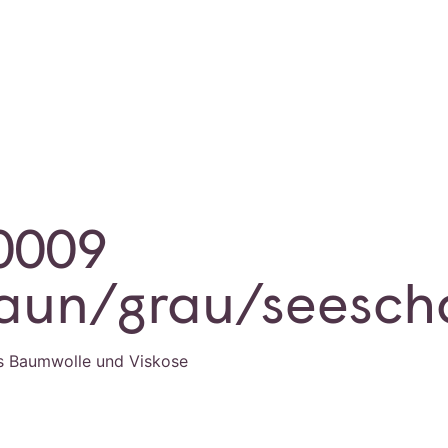
 0009
raun/grau/seesc
s Baumwolle und Viskose