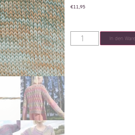
€
11,95
In den War