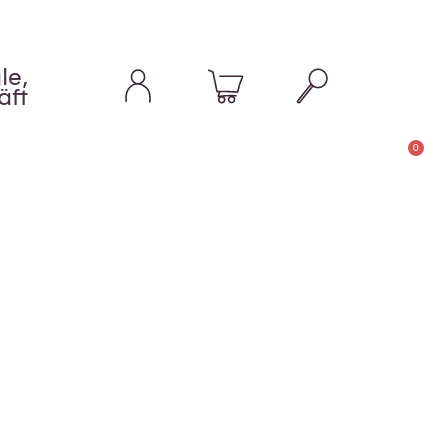
le,
äft
0