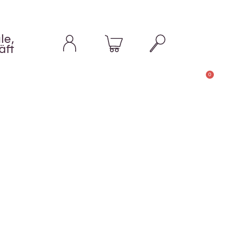
le,
äft
0