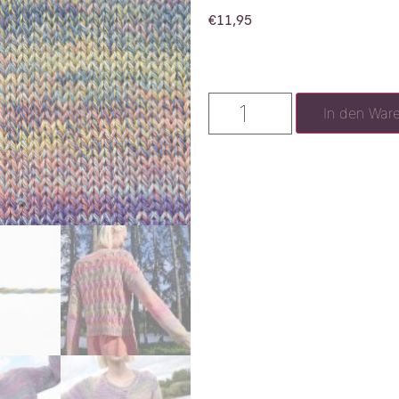
€
11,95
In den War