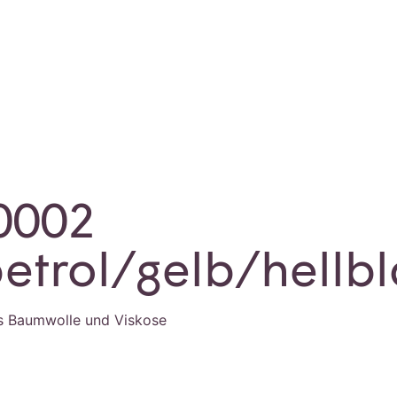
 0002
petrol/gelb/hellb
s Baumwolle und Viskose