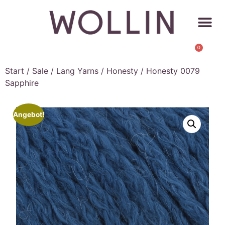
0
Start
/
Sale
/
Lang Yarns
/
Honesty
/ Honesty 0079
Sapphire
Angebot!