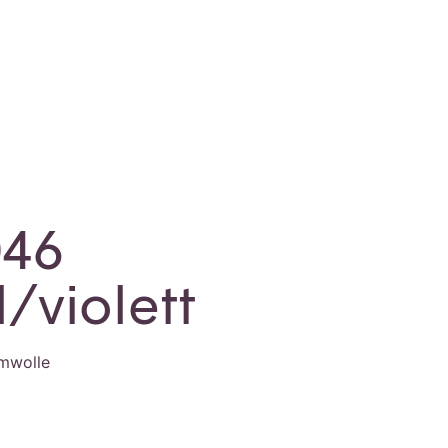
046
/violett
mwolle