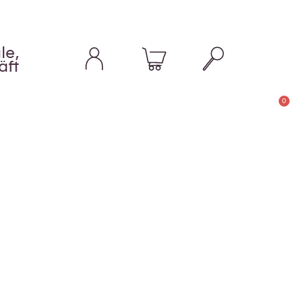
le,
äft
0