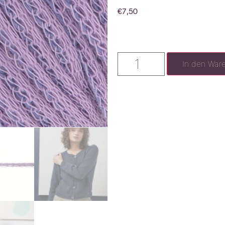
€
7,50
In den War