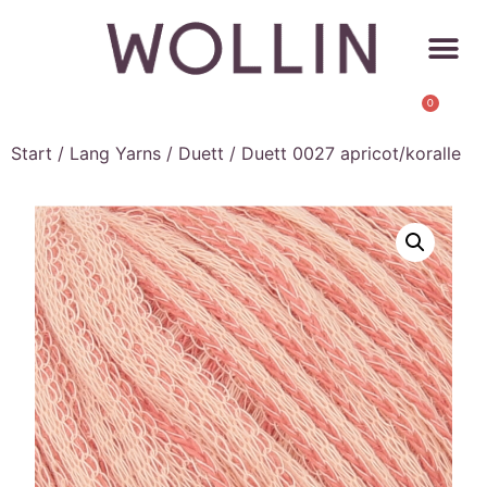
0
Start
/
Lang Yarns
/
Duett
/ Duett 0027 apricot/koralle