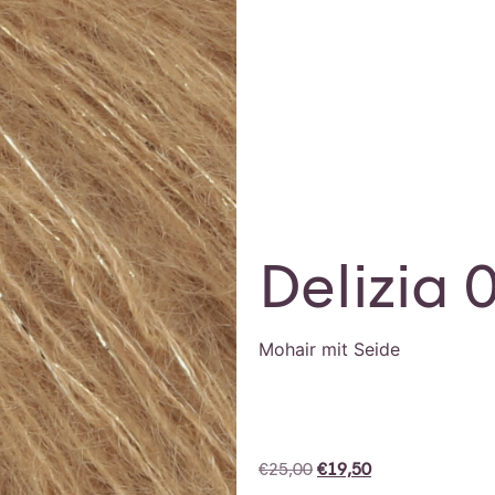
Delizia 
Mohair mit Seide
€
25,00
€
19,50