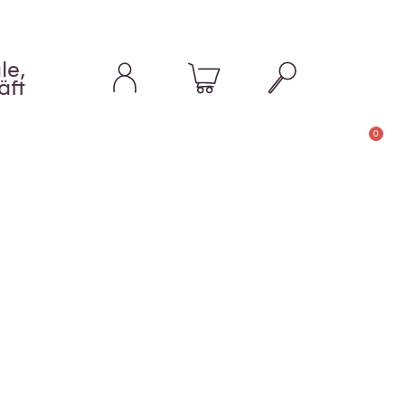
le,
äft
0