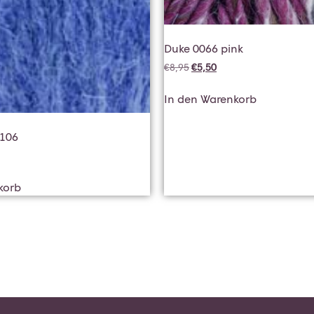
Duke 0066 pink
€
8,95
€
5,50
In den Warenkorb
0106
korb