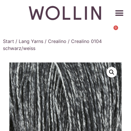
0
Start
/
Lang Yarns
/
Crealino
/ Crealino 0104
schwarz/weiss