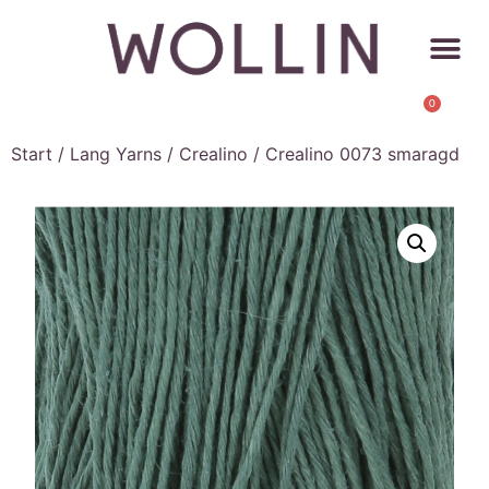
0
Start
/
Lang Yarns
/
Crealino
/ Crealino 0073 smaragd