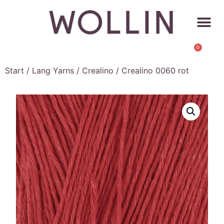
0
Start
/
Lang Yarns
/
Crealino
/ Crealino 0060 rot