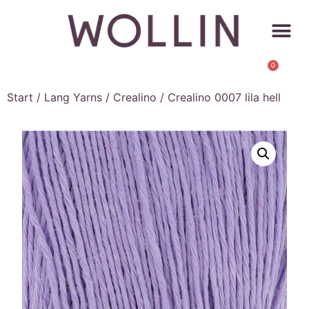
0
Start
/
Lang Yarns
/
Crealino
/ Crealino 0007 lila hell