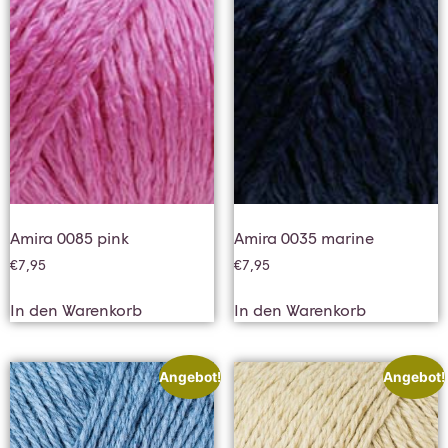
Amira 0085 pink
Amira 0035 marine
€
7,95
€
7,95
In den Warenkorb
In den Warenkorb
Angebot!
Angebot!