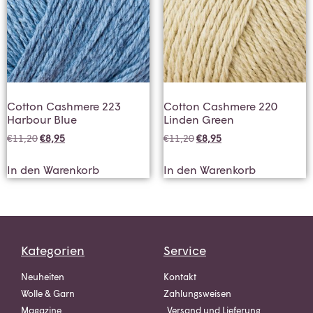
Cotton Cashmere 223
Cotton Cashmere 220
Harbour Blue
Linden Green
€
11,20
€
8,95
€
11,20
€
8,95
In den Warenkorb
In den Warenkorb
Kategorien
Service
Neuheiten
Kontakt
Wolle & Garn
Zahlungsweisen
Magazine
Versand und Lieferung