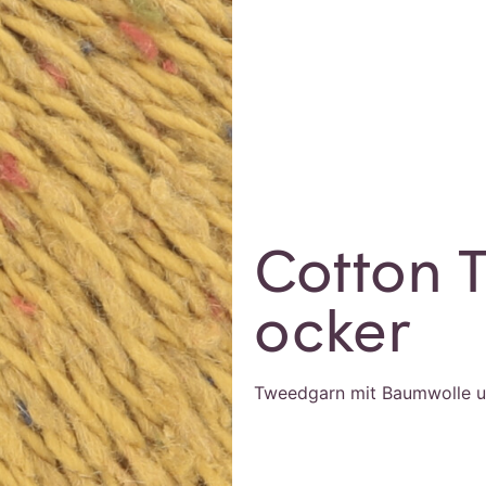
Cotton 
ocker
Tweedgarn mit Baumwolle u