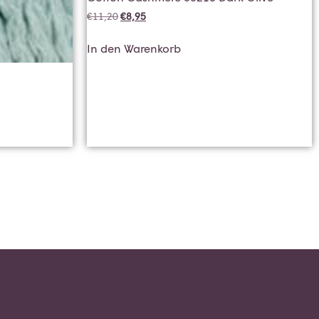
€
11,20
€
8,95
In den Warenkorb