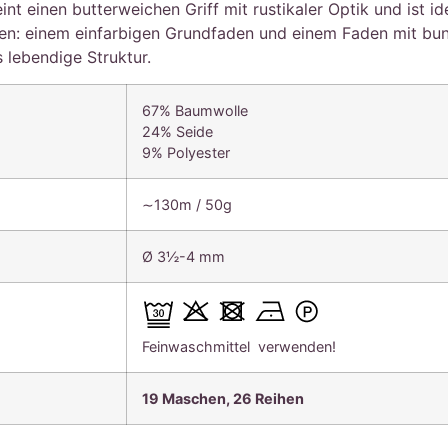
inen butterweichen Griff mit rustikaler Optik und ist ide
den: einem einfarbigen Grundfaden und einem Faden mit b
 lebendige Struktur.
67% Baumwolle
24% Seide
9% Polyester
∼130m / 50g
Ø 3½-4 mm
Feinwaschmittel verwenden!
19 Maschen, 26
Reihen