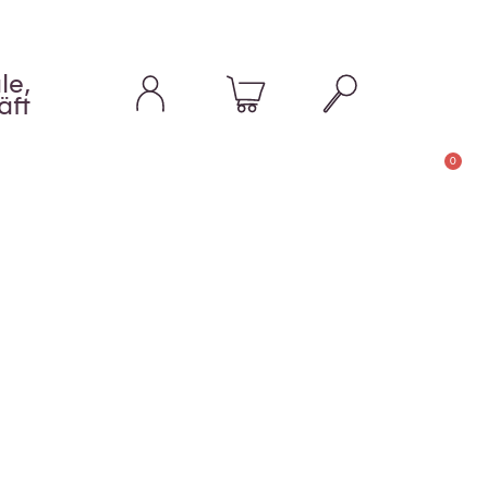
le,
äft
0