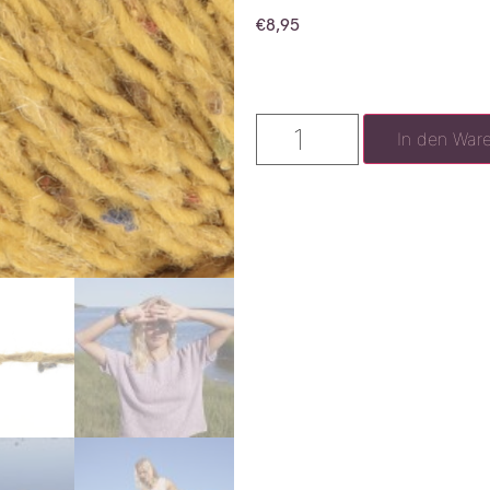
€
8,95
In den War