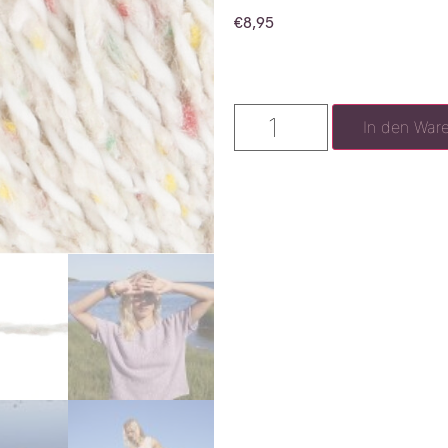
€
8,95
In den War