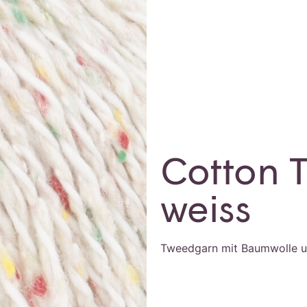
Cotton 
weiss
Tweedgarn mit Baumwolle u