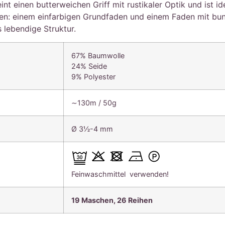
inen butterweichen Griff mit rustikaler Optik und ist ide
den: einem einfarbigen Grundfaden und einem Faden mit b
 lebendige Struktur.
67% Baumwolle
24% Seide
9% Polyester
∼130m / 50g
Ø 3½-4 mm
Feinwaschmittel verwenden!
19 Maschen, 26
Reihen