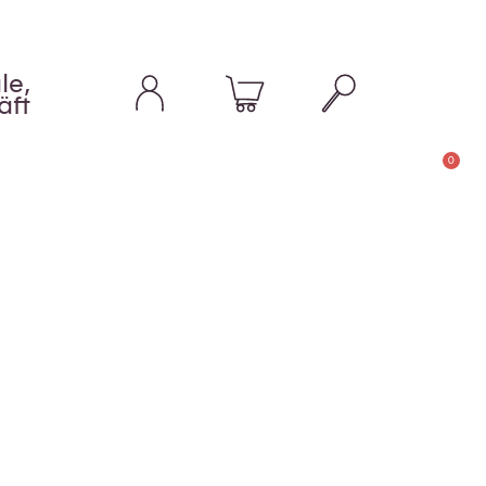
le,
äft
0