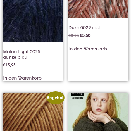
Duke 0029 rost
€
8,95
€
5,50
In den Warenkorb
Malou Light 0025
dunkelblau
€
13,95
In den Warenkorb
Angebot!