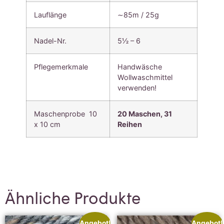
Lauflänge
∼85m / 25g
Nadel-Nr.
5½ – 6
Pflegemerkmale
Handwäsche
Wollwaschmittel
verwenden!
Maschenprobe 10
20 Maschen,
31
x 10 cm
Reihen
Ähnliche Produkte
Angebot!
Angebot!