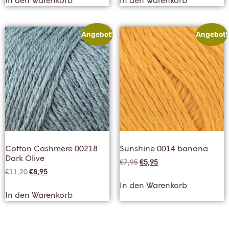
Angebot!
Angebot!
Cotton Cashmere 00218
Sunshine 0014 banana
Dark Olive
€
7,95
€
5,95
€
11,20
€
8,95
In den Warenkorb
In den Warenkorb