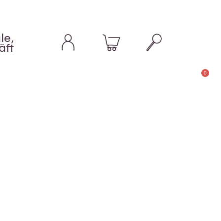
le,
äft
0