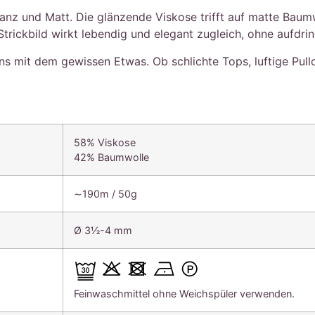
lanz und Matt. Die glänzende Viskose trifft auf matte Bau
trickbild wirkt lebendig und elegant zugleich, ohne aufdring
gns mit dem gewissen Etwas. Ob schlichte Tops, luftige Pul
58% Viskose
42% Baumwolle
∼190m / 50g
Ø 3½-4 mm
Feinwaschmittel ohne Weichspüler verwenden.