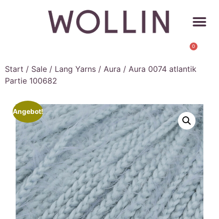
0
Start
/
Sale
/
Lang Yarns
/
Aura
/ Aura 0074 atlantik
Partie 100682
Angebot!