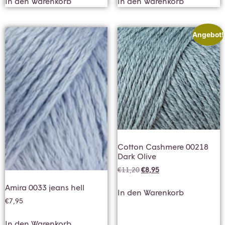
In den Warenkorb
In den Warenkorb
Angebot!
Cotton Cashmere 00218
Dark Olive
€
11,20
€
8,95
Amira 0033 jeans hell
In den Warenkorb
€
7,95
In den Warenkorb