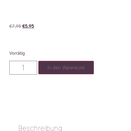
€
7,95
€
5,95
Vorrätig
In den Warenkorb
Beschreibung