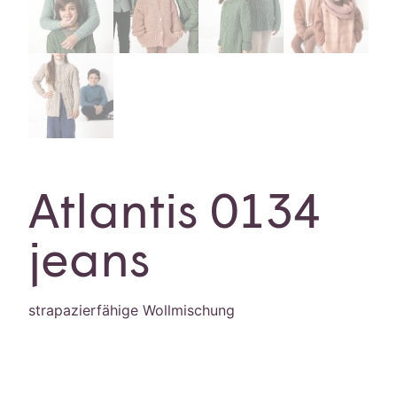
Atlantis 0134
jeans
strapazierfähige Wollmischung