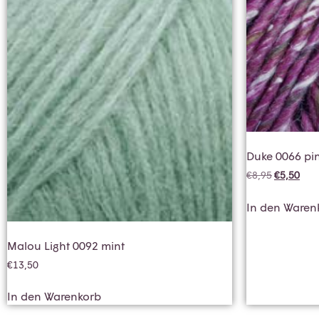
Duke 0066 pi
€
8,95
€
5,50
In den Waren
Malou Light 0092 mint
€
13,50
In den Warenkorb