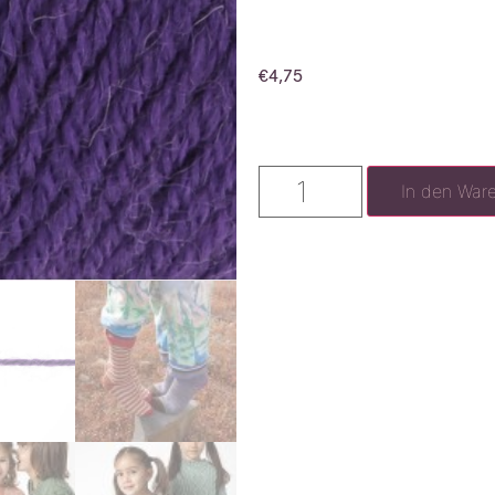
€
4,75
In den War