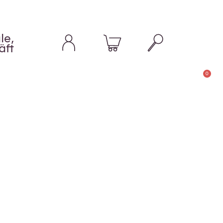
le,
äft
0