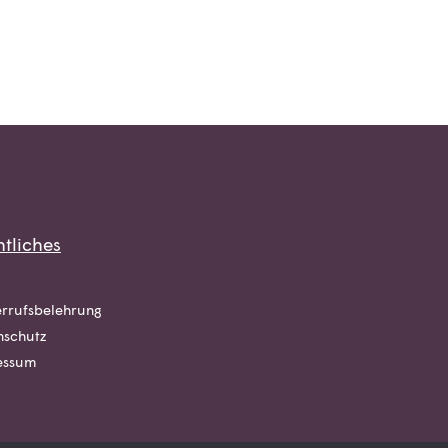
tliches
rrufsbelehrung
nschutz
essum