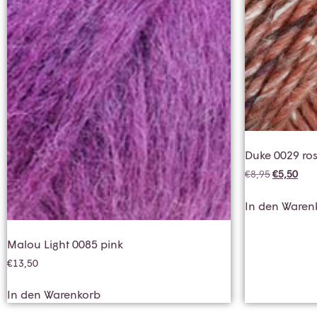
Duke 0029 ros
€
8,95
€
5,50
In den Waren
Malou Light 0085 pink
€
13,50
In den Warenkorb