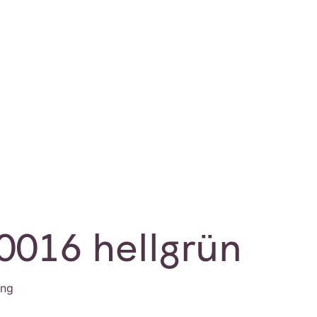
 0016 hellgrün
ung