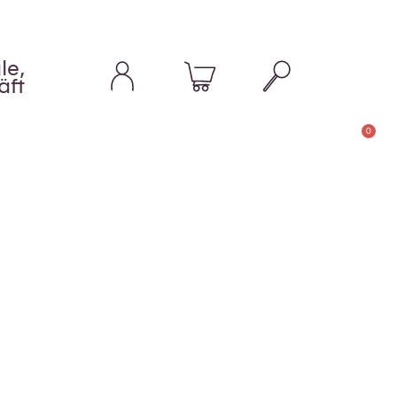
le,
äft
0