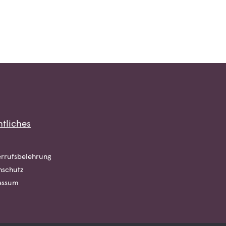
tliches
rrufsbelehrung
nschutz
essum