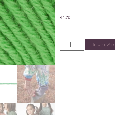
€
4,75
In den War