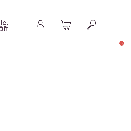
le,
äft
0