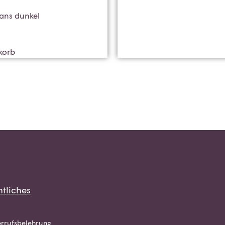
eans dunkel
korb
tliches
rrufsbelehrung