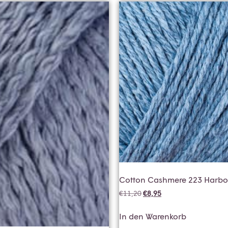
Cotton Cashmere 223 Harbo
€
11,20
€
8,95
In den Warenkorb