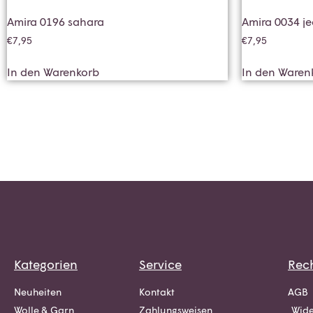
Amira 0196 sahara
Amira 0034 j
€
7,95
€
7,95
In den Warenkorb
In den Waren
Kategorien
Service
Rech
Neuheiten
Kontakt
AGB
Wolle & Garn
Zahlungsweisen
Wide