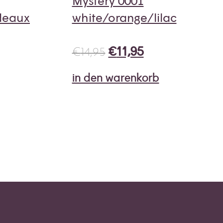
Mystery 0001
deaux
white/orange/lilac
€
11,95
€
14,95
in den warenkorb