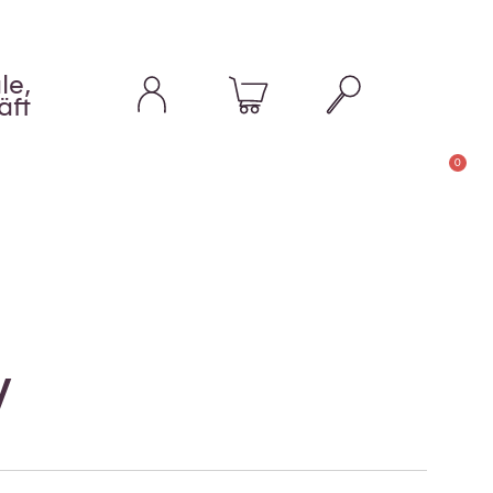
le,
äft
0
y