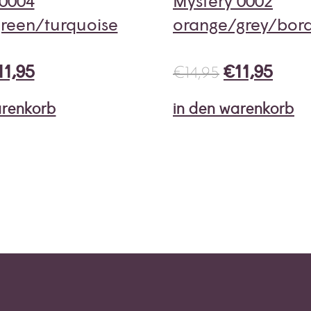
 0004
Mystery 0002
green/turquoise
orange/grey/bor
11,95
€
11,95
€
14,95
arenkorb
in den warenkorb