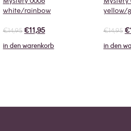
Mystery 0006
Mystery
white/rainbow
yellow/
€
11,95
€
€
14,95
€
14,95
in den warenkorb
in den w